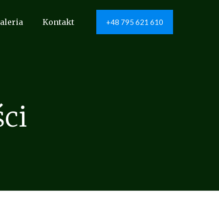
aleria
Kontakt
+48 795 621 610
ci