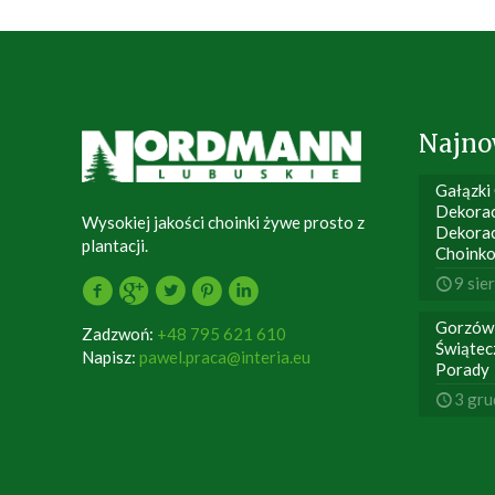
Najno
Gałązki
Dekorac
Wysokiej jakości choinki żywe prosto z
Dekora
plantacji.
Choink
9 sie
Gorzów
Zadzwoń:
+48 795 621 610
Świątec
Napisz:
pawel.praca@interia.eu
Porady
3 gru