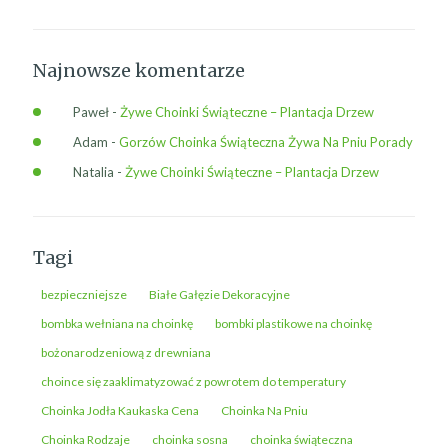
Najnowsze komentarze
Paweł
-
Żywe Choinki Świąteczne – Plantacja Drzew
Adam
-
Gorzów Choinka Świąteczna Żywa Na Pniu Porady
Natalia
-
Żywe Choinki Świąteczne – Plantacja Drzew
Tagi
bezpieczniejsze
Białe Gałęzie Dekoracyjne
bombka wełniana na choinkę
bombki plastikowe na choinkę
bożonarodzeniową z drewniana
choince się zaaklimatyzować z powrotem do temperatury
Choinka Jodła Kaukaska Cena
Choinka Na Pniu
Choinka Rodzaje
choinka sosna
choinka świąteczna