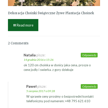
Dekoracja Choinki Świąteczne Żywe Plantacja Choinek
Read more
2 Comments
Natalia
pisze:
Odpowiedz
14 grudnia 2016 o 15:26
ok 120 cm choinka w donicy jaka cena, prosze o
cene jodly i swierka. z gory dziekuje
Paweł
pisze:
Odpowiedz
5 sierpnia 2017 o 09:28
W sprawie ceny prosimy o bezpośredni kontakt
telefoniczny pod numerem: +48 795 621 610