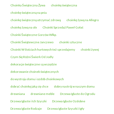
Choinka Świąteczna Żywa
choinkę świąteczna
choinkę świąteczną na pniu
choinkę świąteczną utrzymać zdrową
choinkę żywą na Allegro
choinkę żywą na olx
Choinki Sprzedaż Paweł Gołaś
Choinki Świąteczne Gorzów Wlkp.
Choinki Świątewczne Janczewo
choinki sztuczne
Choinki W ilościach hurtowych też sprzedajemy
choinki żywej
Czym Się Różni Świerk Od Jodły
dekoracje świąteczne są wszędzie
dekorowanie choinek świątecznych
do wystroju domu i ozdób choinkowych
dobrać choinkę jaką się chce
dobry nastrój w naszym domu
drewniana
drewniane meble
Drzewa Iglaste do Ogrodu
Drzewa Iglaste i Ich Szyszki
Drzewa Iglaste Ozdobne
Drzewa Iglaste Rodzaje
Drzewa Iglaste Szyszki i Igły