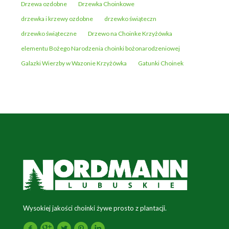
Drzewa ozdobne
Drzewka Choinkowe
drzewka i krzewy ozdobne
drzewko świąteczn
drzewko świąteczne
Drzewo na Choinke Krzyżówka
elementu Bożego Narodzenia choinki bożonarodzeniowej
Galazki Wierzby w Wazonie Krzyżówka
Gatunki Choinek
Wysokiej jakości choinki żywe prosto z plantacji.