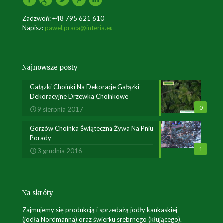
Zadzwoń:
+48 795 621 610
Napisz:
pawel.praca@interia.eu
Najnowsze posty
Gałązki Choinki Na Dekoracje Gałązki
Dekoracyjne Drzewka Choinkowe
0
9 sierpnia 2017
Gorzów Choinka Świąteczna Żywa Na Pniu
Porady
1
3 grudnia 2016
Na skróty
Zajmujemy się produkcją i sprzedażą jodły kaukaskiej
(jodła Nordmanna) oraz świerku srebrnego (kłującego).