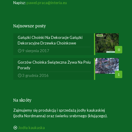
Napisz:
pawel.praca@interia.eu
Najnowsze posty
Gałązki Choinki Na Dekoracje Gałązki
Dekoracyjne Drzewka Choinkowe
0
9 sierpnia 2017
Gorzów Choinka Świąteczna Żywa Na Pniu
Porady
1
3 grudnia 2016
Na skróty
Zajmujemy się produkcją i sprzedażą jodły kaukaskiej
(jodła Nordmanna) oraz świerku srebrnego (kłującego).
Jodła kaukaska