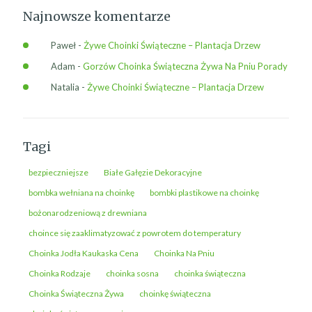
Najnowsze komentarze
Paweł
-
Żywe Choinki Świąteczne – Plantacja Drzew
Adam
-
Gorzów Choinka Świąteczna Żywa Na Pniu Porady
Natalia
-
Żywe Choinki Świąteczne – Plantacja Drzew
Tagi
bezpieczniejsze
Białe Gałęzie Dekoracyjne
bombka wełniana na choinkę
bombki plastikowe na choinkę
bożonarodzeniową z drewniana
choince się zaaklimatyzować z powrotem do temperatury
Choinka Jodła Kaukaska Cena
Choinka Na Pniu
Choinka Rodzaje
choinka sosna
choinka świąteczna
Choinka Świąteczna Żywa
choinkę świąteczna