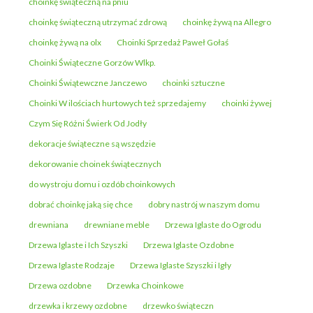
choinkę świąteczną na pniu
choinkę świąteczną utrzymać zdrową
choinkę żywą na Allegro
choinkę żywą na olx
Choinki Sprzedaż Paweł Gołaś
Choinki Świąteczne Gorzów Wlkp.
Choinki Świątewczne Janczewo
choinki sztuczne
Choinki W ilościach hurtowych też sprzedajemy
choinki żywej
Czym Się Różni Świerk Od Jodły
dekoracje świąteczne są wszędzie
dekorowanie choinek świątecznych
do wystroju domu i ozdób choinkowych
dobrać choinkę jaką się chce
dobry nastrój w naszym domu
drewniana
drewniane meble
Drzewa Iglaste do Ogrodu
Drzewa Iglaste i Ich Szyszki
Drzewa Iglaste Ozdobne
Drzewa Iglaste Rodzaje
Drzewa Iglaste Szyszki i Igły
Drzewa ozdobne
Drzewka Choinkowe
drzewka i krzewy ozdobne
drzewko świąteczn