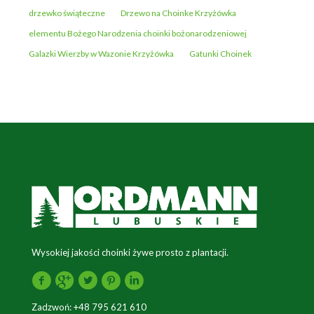
drzewko świąteczne
Drzewo na Choinke Krzyżówka
elementu Bożego Narodzenia choinki bożonarodzeniowej
Galazki Wierzby w Wazonie Krzyżówka
Gatunki Choinek
Wysokiej jakości choinki żywe prosto z plantacji.
Zadzwoń:
+48 795 621 610