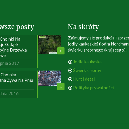
wsze posty
Na skróty
Zajmujemy się produkcją i sprze
 Choinki Na
jodły kaukaskiej (jodła Nordman
je Gałązki
cyjne Drzewka
świerku srebrnego (kłującego).
0
owe
Jodła kaukaska
rpnia 2017
Świerk srebrny
 Choinka
Hurt i detal
zna Żywa Na Pniu
1
Polityka prywatności
dnia 2016