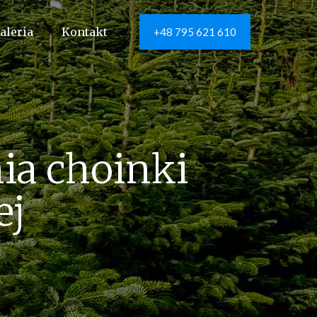
aleria
Kontakt
+48 795 621 610
ia choinki
ej