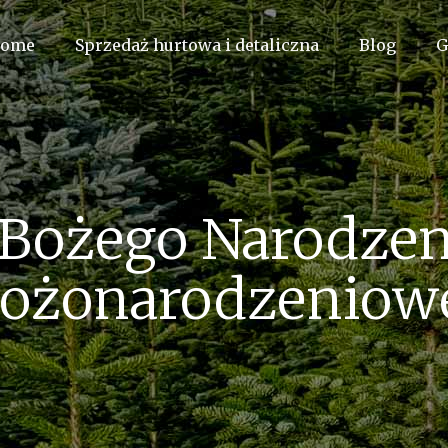
ome
Sprzedaż hurtowa i detaliczna
Blog
G
Bożego Narodzen
ożonarodzeniow