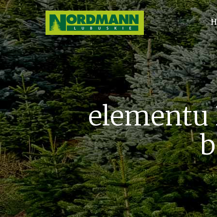
H
elementu 
b