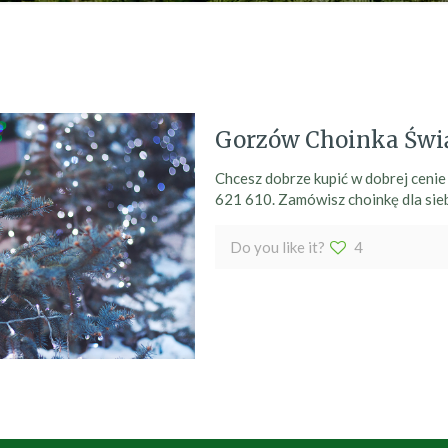
Gorzów Choinka Świ
Chcesz dobrze kupić w dobrej ceni
621 610. Zamówisz choinkę dla sieb
Do you like it?
4