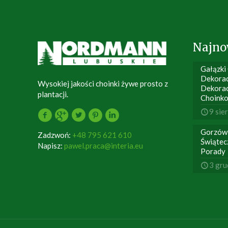
Najno
Gałązki
Dekorac
Wysokiej jakości choinki żywe prosto z
Dekora
plantacji.
Choink
9 sie
Gorzów
Zadzwoń:
+48 795 621 610
Świątec
Napisz:
pawel.praca@interia.eu
Porady
3 gru