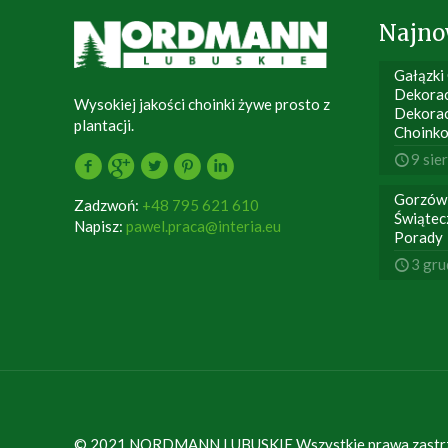
Najno
Gałązki
Dekorac
Wysokiej jakości choinki żywe prosto z
Dekora
plantacji.
Choink
9 sie
Gorzów
Zadzwoń:
+48 795 621 610
Świątec
Napisz:
pawel.praca@interia.eu
Porady
3 gru
© 2021 NORDMANN LUBUSKIE Wszystkie prawa zastrze