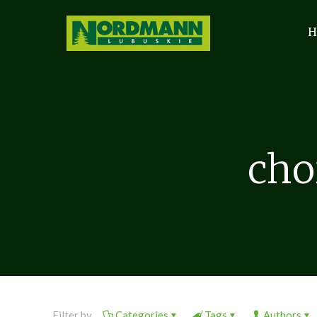
H
cho
Filter by
Categories
Tags
Authors