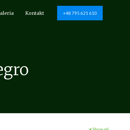
aleria
Kontakt
+48 795 621 610
egro
Show all