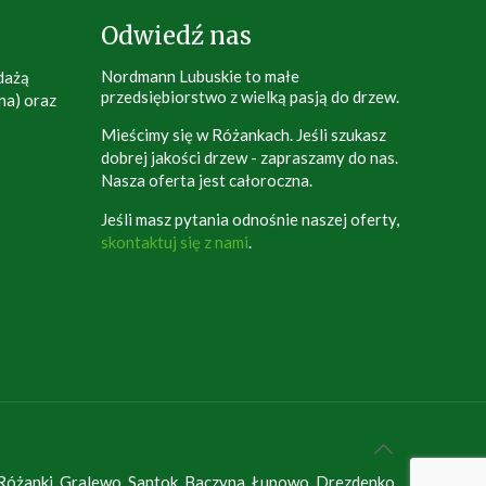
Odwiedź nas
Nordmann Lubuskie to małe
dażą
przedsiębiorstwo z wielką pasją do drzew.
na) oraz
Mieścimy się w Różankach. Jeśli szukasz
dobrej jakości drzew - zapraszamy do nas.
Nasza oferta jest całoroczna.
Jeśli masz pytania odnośnie naszej oferty,
skontaktuj się z nami
.
Różanki, Gralewo, Santok, Baczyna, Łupowo, Drezdenko,