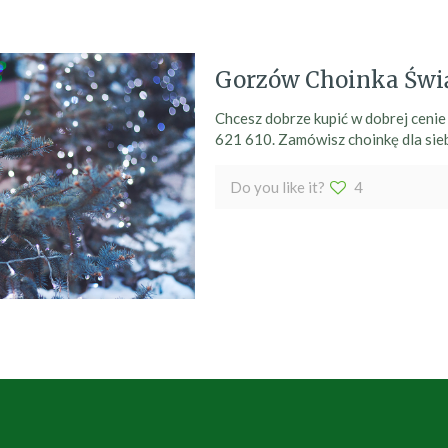
Gorzów Choinka Świ
Chcesz dobrze kupić w dobrej ceni
621 610. Zamówisz choinkę dla sieb
Do you like it?
4