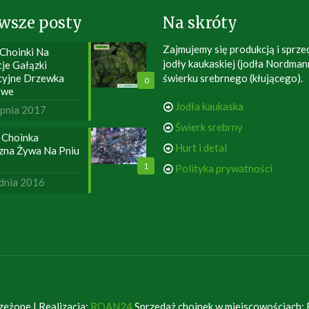
wsze posty
Na skróty
Zajmujemy się produkcją i sprze
 Choinki Na
jodły kaukaskiej (jodła Nordman
je Gałązki
cyjne Drzewka
świerku srebrnego (kłującego).
0
owe
Jodła kaukaska
rpnia 2017
Świerk srebrny
 Choinka
Hurt i detal
zna Żywa Na Pniu
1
Polityka prywatności
dnia 2016
żone | Realizacja:
ROAN24
Sprzedaż choinek w miejscowościach: 