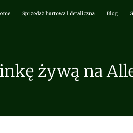
ome
Sprzedaż hurtowa i detaliczna
Blog
G
inkę żywą na All