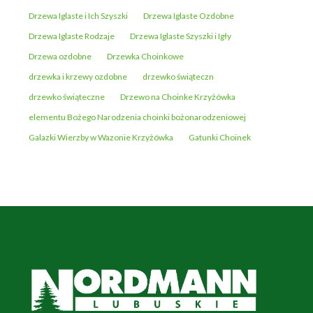
Drzewa Iglaste i Ich Szyszki
Drzewa Iglaste Ozdobne
Drzewa Iglaste Rodzaje
Drzewa Iglaste Szyszki i Igły
Drzewa ozdobne
Drzewka Choinkowe
drzewka i krzewy ozdobne
drzewko świąteczn
drzewko świąteczne
Drzewo na Choinke Krzyżówka
elementu Bożego Narodzenia choinki bożonarodzeniowej
Galazki Wierzby w Wazonie Krzyżówka
Gatunki Choinek