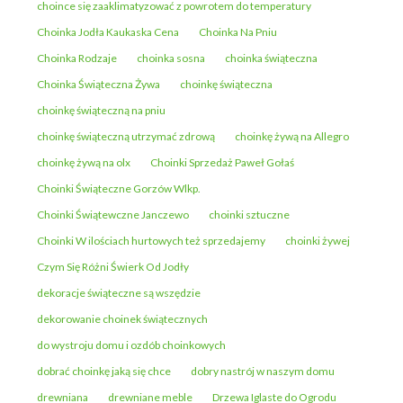
choince się zaaklimatyzować z powrotem do temperatury
Choinka Jodła Kaukaska Cena
Choinka Na Pniu
Choinka Rodzaje
choinka sosna
choinka świąteczna
Choinka Świąteczna Żywa
choinkę świąteczna
choinkę świąteczną na pniu
choinkę świąteczną utrzymać zdrową
choinkę żywą na Allegro
choinkę żywą na olx
Choinki Sprzedaż Paweł Gołaś
Choinki Świąteczne Gorzów Wlkp.
Choinki Świątewczne Janczewo
choinki sztuczne
Choinki W ilościach hurtowych też sprzedajemy
choinki żywej
Czym Się Różni Świerk Od Jodły
dekoracje świąteczne są wszędzie
dekorowanie choinek świątecznych
do wystroju domu i ozdób choinkowych
dobrać choinkę jaką się chce
dobry nastrój w naszym domu
drewniana
drewniane meble
Drzewa Iglaste do Ogrodu