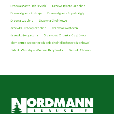
Drzewa Iglaste i Ich Szyszki
Drzewa Iglaste Ozdobne
Drzewa Iglaste Rodzaje
Drzewa Iglaste Szyszki i Igły
Drzewa ozdobne
Drzewka Choinkowe
drzewka i krzewy ozdobne
drzewko świąteczn
drzewko świąteczne
Drzewo na Choinke Krzyżówka
elementu Bożego Narodzenia choinki bożonarodzeniowej
Galazki Wierzby w Wazonie Krzyżówka
Gatunki Choinek