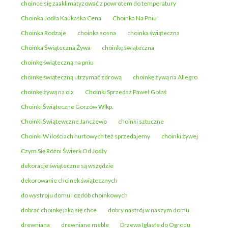
choince się zaaklimatyzować z powrotem do temperatury
Choinka Jodła Kaukaska Cena
Choinka Na Pniu
Choinka Rodzaje
choinka sosna
choinka świąteczna
Choinka Świąteczna Żywa
choinkę świąteczna
choinkę świąteczną na pniu
choinkę świąteczną utrzymać zdrową
choinkę żywą na Allegro
choinkę żywą na olx
Choinki Sprzedaż Paweł Gołaś
Choinki Świąteczne Gorzów Wlkp.
Choinki Świątewczne Janczewo
choinki sztuczne
Choinki W ilościach hurtowych też sprzedajemy
choinki żywej
Czym Się Różni Świerk Od Jodły
dekoracje świąteczne są wszędzie
dekorowanie choinek świątecznych
do wystroju domu i ozdób choinkowych
dobrać choinkę jaką się chce
dobry nastrój w naszym domu
drewniana
drewniane meble
Drzewa Iglaste do Ogrodu