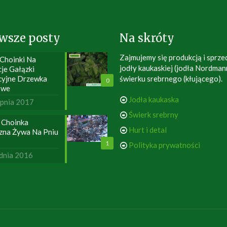
wsze posty
Na skróty
Zajmujemy się produkcją i sprze
 Choinki Na
jodły kaukaskiej (jodła Nordman
je Gałązki
cyjne Drzewka
świerku srebrnego (kłującego).
0
owe
Jodła kaukaska
rpnia 2017
Świerk srebrny
 Choinka
Hurt i detal
zna Żywa Na Pniu
1
Polityka prywatności
dnia 2016