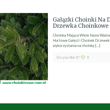
Gałązki Choinki Na 
Drzewka Choinkowe
Choinka Mająca Wiele Nazw Ważne:
Hurtowa Gałęzi i Choinek Drzewek
wykorzystania na choinkę
[…]
Do you like it?
0