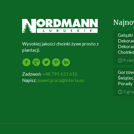
Najno
Gałązki
Dekorac
Wysokiej jakości choinki żywe prosto z
Dekora
plantacji.
Choink
9 sie
Gorzów
Zadzwoń:
+48 795 621 610
Świątec
Napisz:
pawel.praca@interia.eu
Porady
3 gru