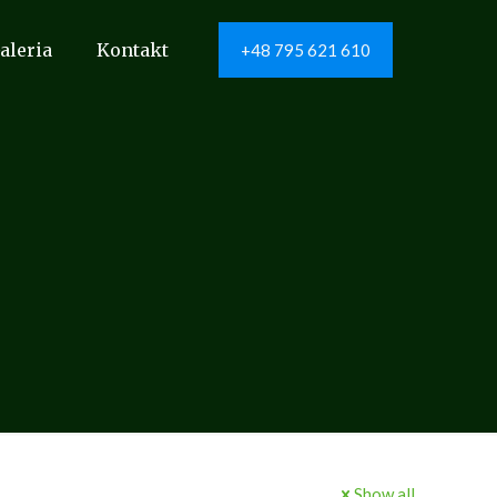
aleria
Kontakt
+48 795 621 610
Show all