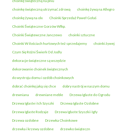
choinkę świąteczną na pniu
choinkę świąteczną utrzymać zdrową
choinkę żywą na Allegro
choinkę żywą na olx
Choinki Sprzedaż Paweł Gołaś
Choinki Świąteczne Gorzów Wlkp.
Choinki Świątewczne Janczewo
choinki sztuczne
Choinki W ilościach hurtowych też sprzedajemy
choinki żywej
Czym Się Różni Świerk Od Jodły
dekoracje świąteczne są wszędzie
dekorowanie choinek świątecznych
do wystroju domu i ozdób choinkowych
dobrać choinkę jaką się chce
dobry nastrój w naszym domu
drewniana
drewniane meble
Drzewa Iglaste do Ogrodu
Drzewa Iglaste i Ich Szyszki
Drzewa Iglaste Ozdobne
Drzewa Iglaste Rodzaje
Drzewa Iglaste Szyszki i Igły
Drzewa ozdobne
Drzewka Choinkowe
drzewka i krzewy ozdobne
drzewko świąteczn