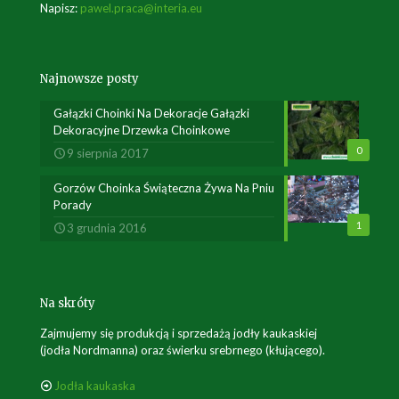
Napisz:
pawel.praca@interia.eu
Najnowsze posty
Gałązki Choinki Na Dekoracje Gałązki
Dekoracyjne Drzewka Choinkowe
0
9 sierpnia 2017
Gorzów Choinka Świąteczna Żywa Na Pniu
Porady
1
3 grudnia 2016
Na skróty
Zajmujemy się produkcją i sprzedażą jodły kaukaskiej
(jodła Nordmanna) oraz świerku srebrnego (kłującego).
Jodła kaukaska