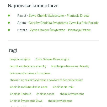
Najnowsze komentarze
Paweł
-
Żywe Choinki Świąteczne – Plantacja Drzew
Adam
-
Gorzów Choinka Świąteczna Żywa Na Pniu Porady
Natalia
-
Żywe Choinki Świąteczne – Plantacja Drzew
Tagi
bezpieczniejsze
Białe Gałęzie Dekoracyjne
bombka wełniana na choinkę
bombki plastikowe na choinkę
bożonarodzeniową z drewniana
choince się zaaklimatyzować z powrotem do temperatury
Choinka Jodła Kaukaska Cena
Choinka Na Pniu
Choinka Rodzaje
choinka sosna
choinka świąteczna
Choinka Świąteczna Żywa
choinkę świąteczna