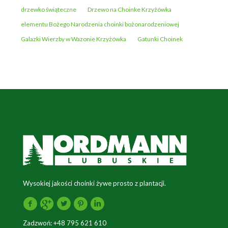
drzewko świąteczne
Drzewo na Choinke Krzyżówka
elementu Bożego Narodzenia choinki bożonarodzeniowej
Galazki Wierzby w Wazonie Krzyżówka
Gatunki Choinek
Wysokiej jakości choinki żywe prosto z plantacji.
Zadzwoń:
+48 795 621 610