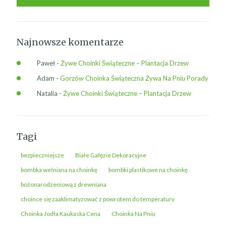
Najnowsze komentarze
Paweł
-
Żywe Choinki Świąteczne – Plantacja Drzew
Adam
-
Gorzów Choinka Świąteczna Żywa Na Pniu Porady
Natalia
-
Żywe Choinki Świąteczne – Plantacja Drzew
Tagi
bezpieczniejsze
Białe Gałęzie Dekoracyjne
bombka wełniana na choinkę
bombki plastikowe na choinkę
bożonarodzeniową z drewniana
choince się zaaklimatyzować z powrotem do temperatury
Choinka Jodła Kaukaska Cena
Choinka Na Pniu