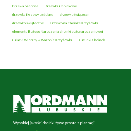
Drzewa ozdobne
Drzewka Choinkowe
drzewka i krzewy ozdobne
drzewko świąteczn
drzewko świąteczne
Drzewo na Choinke Krzyżówka
elementu Bożego Narodzenia choinki bożonarodzeniowej
Galazki Wierzby w Wazonie Krzyżówka
Gatunki Choinek
Wysokiej jakości choinki żywe prosto z plantacji.