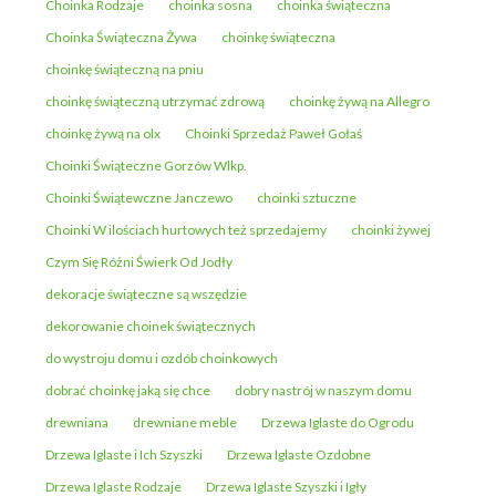
Choinka Rodzaje
choinka sosna
choinka świąteczna
Choinka Świąteczna Żywa
choinkę świąteczna
choinkę świąteczną na pniu
choinkę świąteczną utrzymać zdrową
choinkę żywą na Allegro
choinkę żywą na olx
Choinki Sprzedaż Paweł Gołaś
Choinki Świąteczne Gorzów Wlkp.
Choinki Świątewczne Janczewo
choinki sztuczne
Choinki W ilościach hurtowych też sprzedajemy
choinki żywej
Czym Się Różni Świerk Od Jodły
dekoracje świąteczne są wszędzie
dekorowanie choinek świątecznych
do wystroju domu i ozdób choinkowych
dobrać choinkę jaką się chce
dobry nastrój w naszym domu
drewniana
drewniane meble
Drzewa Iglaste do Ogrodu
Drzewa Iglaste i Ich Szyszki
Drzewa Iglaste Ozdobne
Drzewa Iglaste Rodzaje
Drzewa Iglaste Szyszki i Igły