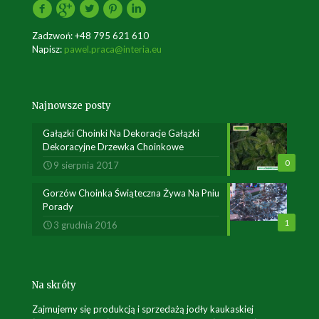
Zadzwoń:
+48 795 621 610
Napisz:
pawel.praca@interia.eu
Najnowsze posty
Gałązki Choinki Na Dekoracje Gałązki
Dekoracyjne Drzewka Choinkowe
0
9 sierpnia 2017
Gorzów Choinka Świąteczna Żywa Na Pniu
Porady
1
3 grudnia 2016
Na skróty
Zajmujemy się produkcją i sprzedażą jodły kaukaskiej